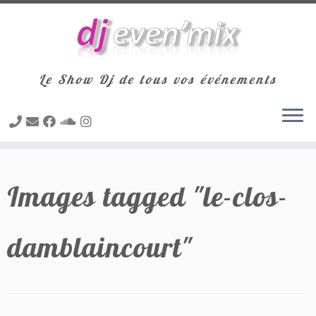
Le Show Dj de tous vos événements
Passer
au
Images tagged "le-clos-
contenu
damblaincourt"